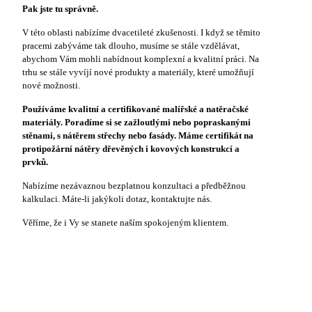
Pak jste tu správně.
V této oblasti nabízíme dvacetileté zkušenosti. I když se těmito
pracemi zabýváme tak dlouho, musíme se stále vzdělávat,
abychom Vám mohli nabídnout komplexní a kvalitní práci. Na
trhu se stále vyvíjí nové produkty a materiály, které umožňují
nové možnosti.
Používáme kvalitní a certifikované malířské a natěračské
materiály. Poradíme si se zažloutlými nebo popraskanými
stěnami, s nátěrem střechy nebo fasády. Máme certifikát na
protipožární nátěry dřevěných i kovových konstrukcí a
prvků.
Nabízíme nezávaznou bezplatnou konzultaci a předběžnou
kalkulaci. Máte-li jakýkoli dotaz, kontaktujte nás.
Věříme, že i Vy se stanete naším spokojeným klientem.