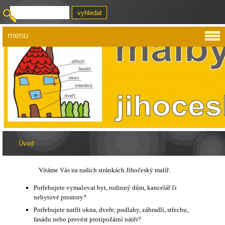
menu
Úvod
Vítáme Vás na našich stránkách Jihočeský malíř.
Potřebujete vymalovat byt, rodinný dům, kancelář či
nebytové prostory?
Potřebujete natřít okna, dveře, podlahy, zábradlí, střechu,
fasádu nebo provést protipožární nátěr?