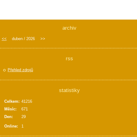
archiv
<<
duben / 2026
>>
rss
Přehled zdrojů
statistiky
Celkem:
41216
Měsíc:
671
Den:
29
Online:
1